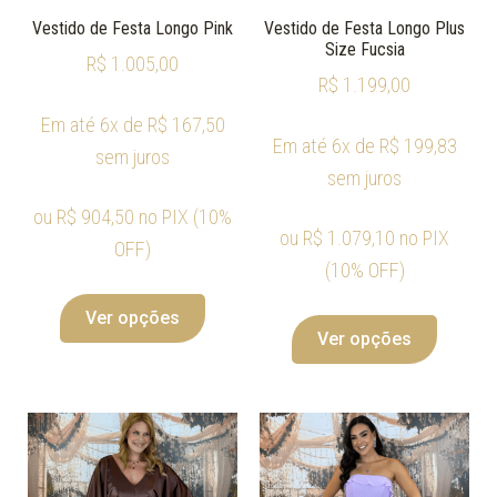
Vestido de Festa Longo Pink
Vestido de Festa Longo Plus
Size Fucsia
R$
1.005,00
R$
1.199,00
Em até 6x de
R$
167,50
Em até 6x de
R$
199,83
sem juros
sem juros
ou
R$
904,50
no PIX (10%
ou
R$
1.079,10
no PIX
OFF)
(10% OFF)
Ver opções
Ver opções