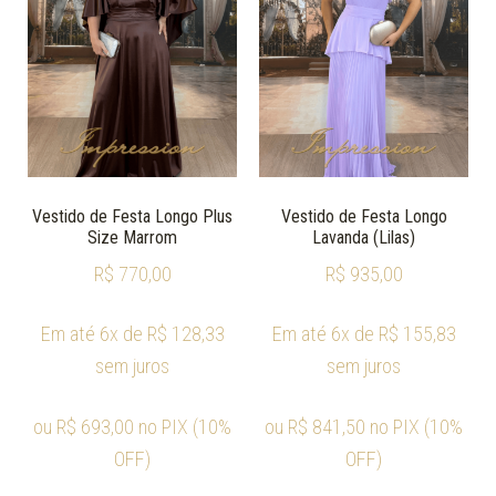
Vestido de Festa Longo Plus
Vestido de Festa Longo
Size Marrom
Lavanda (Lilas)
R$
770,00
R$
935,00
Em até 6x de
R$
128,33
Em até 6x de
R$
155,83
sem juros
sem juros
ou
R$
693,00
no PIX (10%
ou
R$
841,50
no PIX (10%
OFF)
OFF)