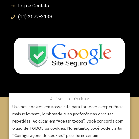
Loja e Contato
(11) 2672-2138
Valorizamos sua privacidade!
Usamos cookies em nosso site para fornecer a experiência
mais relevante, lembrando suas preferências e visitas
repetidas. Ao clicar em “Aceitar todos”, você concorda com
© 2007 – 2025 – ImpressionModaFesta | Rua Serra de
o uso de TODOS os cookies. No entanto, você pode visitar
Japi, 1332 – Tatuapé – São Paulo/SP – CNPJ:
"Configurações de cookies" para fornecer um
09.271.257/0001-52 |