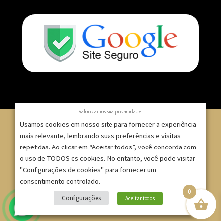
Valorizamos sua privacidade!
Usamos cookies em nosso site para fornecer a experiência
mais relevante, lembrando suas preferências e visitas
repetidas. Ao clicar em “Aceitar todos”, você concorda com
© 2007 – 2025 – ImpressionModaFesta | Rua Serra de
o uso de TODOS os cookies. No entanto, você pode visitar
Japi, 1332 – Tatuapé – São Paulo/SP – CNPJ:
"Configurações de cookies" para fornecer um
09.271.257/0001-52 |
consentimento controlado.
0
Site criado por
Bruno Gontijo
Configurações
Aceitar todos