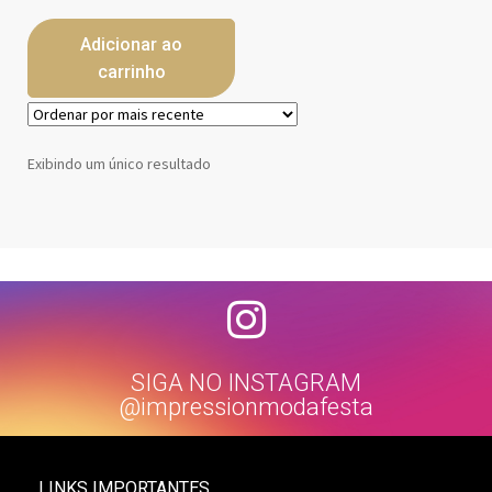
Adicionar ao
carrinho
Exibindo um único resultado
SIGA NO INSTAGRAM
@impressionmodafesta
LINKS IMPORTANTES