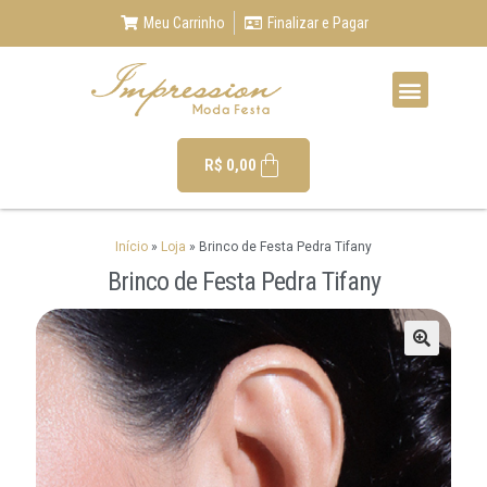
Meu Carrinho
Finalizar e Pagar
R$
0,00
Início
»
Loja
»
Brinco de Festa Pedra Tifany
Brinco de Festa Pedra Tifany
🔍