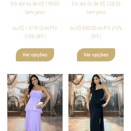
Em até 6x de
R$
199,83
Em até 6x de
R$
128,33
sem juros
sem juros
ou
R$
1.079,10
no PIX
ou
R$
693,00
no PIX (10%
(10% OFF)
OFF)
Ver opções
Ver opções