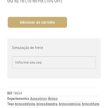
ou
R$
161,10
no PIX (10% OFF)
Adicionar ao carrinho
Simulação de frete
REF
18654
Departamentos
Acessórios
,
Brinco
Tags
brincodefesta
,
brincodepedra
,
brincosemijoia
,
brincotifany
,