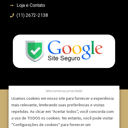
Loja e Contato
(11) 2672-2138
Valorizamos sua privacidade!
Usamos cookies em nosso site para fornecer a experiência
mais relevante, lembrando suas preferências e visitas
repetidas. Ao clicar em “Aceitar todos”, você concorda com
© 2007 – 2025 – ImpressionModaFesta | Rua Serra de
o uso de TODOS os cookies. No entanto, você pode visitar
Japi, 1332 – Tatuapé – São Paulo/SP – CNPJ:
"Configurações de cookies" para fornecer um
09.271.257/0001-52 |