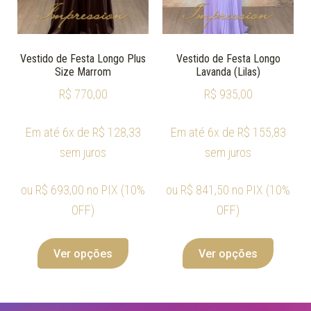
Vestido de Festa Longo Plus
Vestido de Festa Longo
Size Marrom
Lavanda (Lilas)
R$
770,00
R$
935,00
Em até 6x de
R$
128,33
Em até 6x de
R$
155,83
sem juros
sem juros
ou
R$
693,00
no PIX (10%
ou
R$
841,50
no PIX (10%
OFF)
OFF)
Ver opções
Ver opções