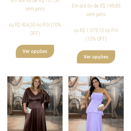
Em até 6x de
R$
167,50
Em até 6x de
R$
199,83
sem juros
sem juros
ou
R$
904,50
no PIX (10%
ou
R$
1.079,10
no PIX
OFF)
(10% OFF)
Ver opções
Ver opções