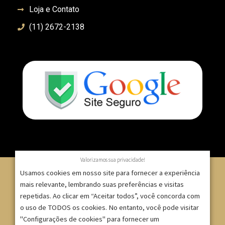
Loja e Contato
(11) 2672-2138
Valorizamos sua privacidade!
Usamos cookies em nosso site para fornecer a experiência
mais relevante, lembrando suas preferências e visitas
repetidas. Ao clicar em “Aceitar todos”, você concorda com
© 2007 – 2025 – ImpressionModaFesta | Rua Serra de
o uso de TODOS os cookies. No entanto, você pode visitar
Japi, 1332 – Tatuapé – São Paulo/SP – CNPJ:
"Configurações de cookies" para fornecer um
09.271.257/0001-52 |