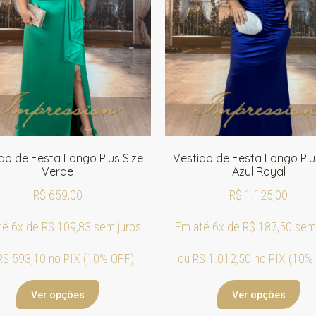
do de Festa Longo Plus Size
Vestido de Festa Longo Plu
Verde
Azul Royal
R$
659,00
R$
1.125,00
té 6x de
R$
109,83
sem juros
Em até 6x de
R$
187,50
sem 
R$
593,10
no PIX (10% OFF)
ou
R$
1.012,50
no PIX (10%
Ver opções
Ver opções