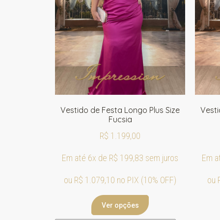
Vestido de Festa Longo Plus Size
Vesti
Fucsia
R$
1.199,00
Em até 6x de
R$
199,83
sem juros
Em a
ou
R$
1.079,10
no PIX (10% OFF)
ou
Ver opções