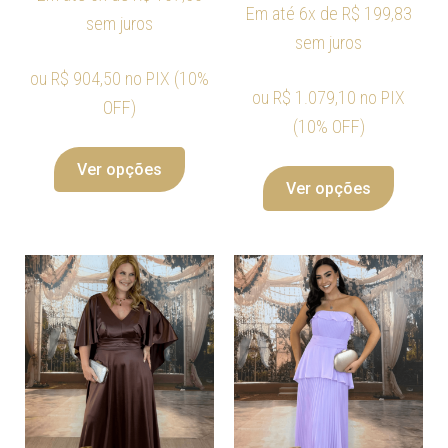
Em até 6x de
R$
199,83
sem juros
sem juros
ou
R$
904,50
no PIX (10%
ou
R$
1.079,10
no PIX
OFF)
(10% OFF)
Ver opções
Ver opções