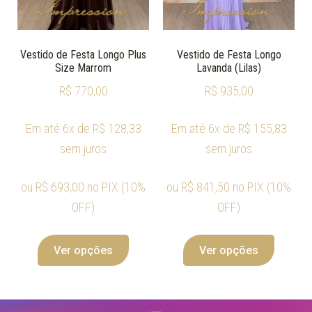
Vestido de Festa Longo Plus
Vestido de Festa Longo
Size Marrom
Lavanda (Lilas)
R$
770,00
R$
935,00
Em até 6x de
R$
128,33
Em até 6x de
R$
155,83
sem juros
sem juros
ou
R$
693,00
no PIX (10%
ou
R$
841,50
no PIX (10%
OFF)
OFF)
Ver opções
Ver opções