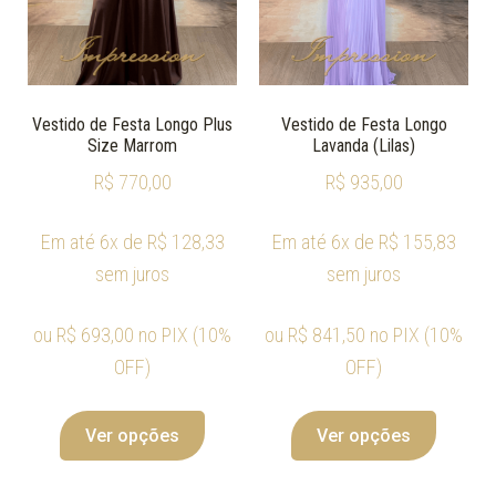
Vestido de Festa Longo Plus
Vestido de Festa Longo
Size Marrom
Lavanda (Lilas)
R$
770,00
R$
935,00
Em até 6x de
R$
128,33
Em até 6x de
R$
155,83
sem juros
sem juros
ou
R$
693,00
no PIX (10%
ou
R$
841,50
no PIX (10%
OFF)
OFF)
Ver opções
Ver opções