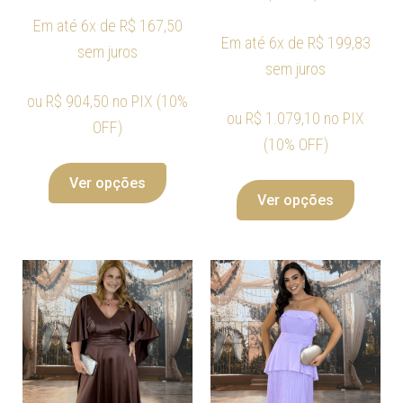
Em até 6x de
R$
167,50
Em até 6x de
R$
199,83
sem juros
sem juros
ou
R$
904,50
no PIX (10%
ou
R$
1.079,10
no PIX
OFF)
(10% OFF)
Ver opções
Ver opções