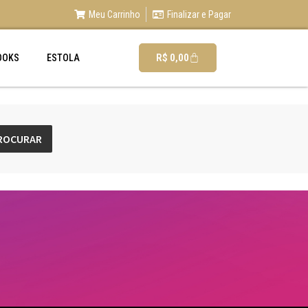
Meu Carrinho
Finalizar e Pagar
R$
0,00
OOKS
ESTOLA
ROCURAR