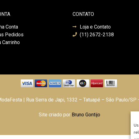
ONTA
CONTATO
ha Conta
Loja e Contato
s Pedidos
(11) 2672-2138
 Carrinho
daFesta | Rua Serra de Japi, 1332 – Tatuapé – São Paulo/SP
Site criado por
Bruno Gontijo
Us
re