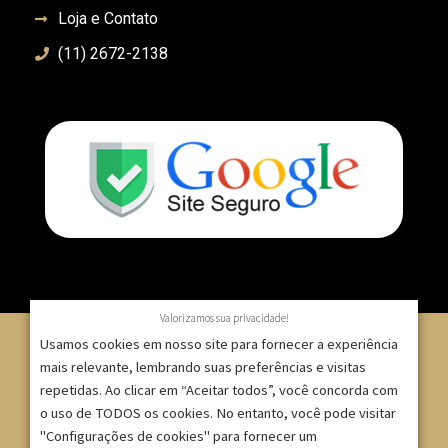
Loja e Contato
(11) 2672-2138
Valorizamos sua privacidade!
Usamos cookies em nosso site para fornecer a experiência
mais relevante, lembrando suas preferências e visitas
repetidas. Ao clicar em “Aceitar todos”, você concorda com
© 2007 – 2025 – ImpressionModaFesta | Rua Serra de
o uso de TODOS os cookies. No entanto, você pode visitar
Japi, 1332 – Tatuapé – São Paulo/SP – CNPJ:
"Configurações de cookies" para fornecer um
09.271.257/0001-52 |