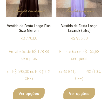
Vestido de Festa Longo Plus
Vestido de Festa Longo
Size Marrom
Lavanda (Lilas)
R$
770,00
R$
935,00
Em até 6x de
R$
128,33
Em até 6x de
R$
155,83
sem juros
sem juros
ou
R$
693,00
no PIX (10%
ou
R$
841,50
no PIX (10%
OFF)
OFF)
Ver opções
Ver opções