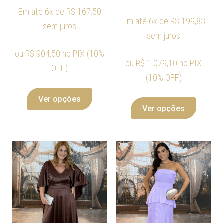
Em até 6x de
R$
167,50
Em até 6x de
R$
199,83
sem juros
sem juros
ou
R$
904,50
no PIX (10%
ou
R$
1.079,10
no PIX
OFF)
(10% OFF)
Ver opções
Ver opções