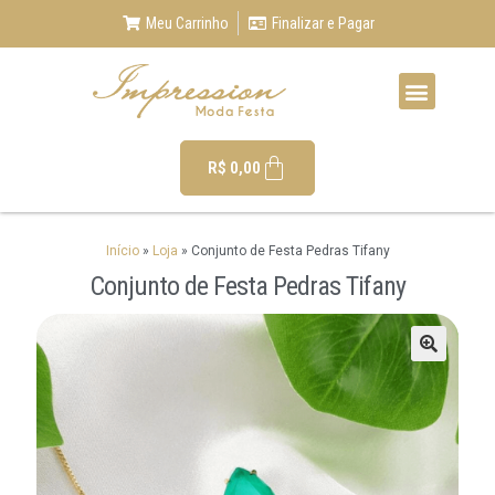
Meu Carrinho
Finalizar e Pagar
R$
0,00
Início
»
Loja
»
Conjunto de Festa Pedras Tifany
Conjunto de Festa Pedras Tifany
🔍