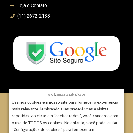
Loja e Contato
(11) 2672-2138
Valorizamos sua privacidade!
Usamos cookies em nosso site para fornecer a experiência
mais relevante, lembrando suas preferências e visitas
repetidas. Ao clicar em “Aceitar todos”, você concorda com
© 2007 – 2025 – ImpressionModaFesta | Rua Serra de
o uso de TODOS os cookies. No entanto, você pode visitar
Japi, 1332 – Tatuapé – São Paulo/SP – CNPJ:
"Configurações de cookies" para fornecer um
09.271.257/0001-52 |