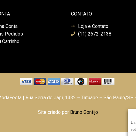
ONTA
CONTATO
ha Conta
Loja e Contato
s Pedidos
(11) 2672-2138
 Carrinho
daFesta | Rua Serra de Japi, 1332 – Tatuapé – São Paulo/SP
Site criado por
Bruno Gontijo
Us
re