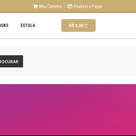
Meu Carrinho
Finalizar e Pagar
R$
0,00
OOKS
ESTOLA
ROCURAR