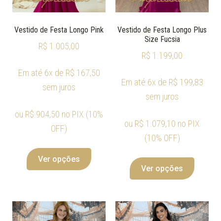
Vestido de Festa Longo Pink
Vestido de Festa Longo Plus
Size Fucsia
R$
1.005,00
R$
1.199,00
Em até 6x de
R$
167,50
Em até 6x de
R$
199,83
sem juros
sem juros
ou
R$
904,50
no PIX (10%
ou
R$
1.079,10
no PIX
OFF)
(10% OFF)
Ver opções
Ver opções