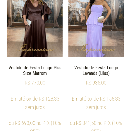
Vestido de Festa Longo Plus
Vestido de Festa Longo
Size Marrom
Lavanda (Lilas)
R$
770,00
R$
935,00
Em até 6x de
R$
128,33
Em até 6x de
R$
155,83
sem juros
sem juros
ou
R$
693,00
no PIX (10%
ou
R$
841,50
no PIX (10%