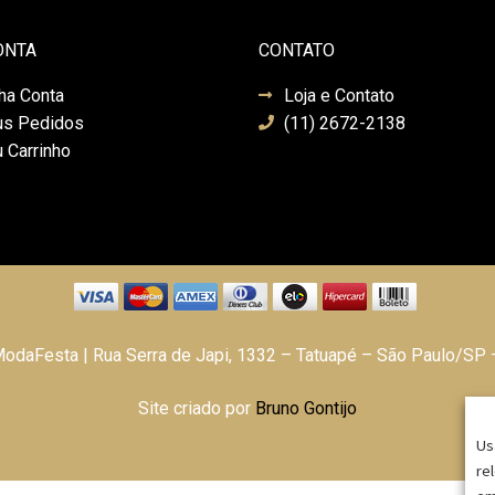
ONTA
CONTATO
ha Conta
Loja e Contato
s Pedidos
(11) 2672-2138
 Carrinho
daFesta | Rua Serra de Japi, 1332 – Tatuapé – São Paulo/SP
Site criado por
Bruno Gontijo
Us
re