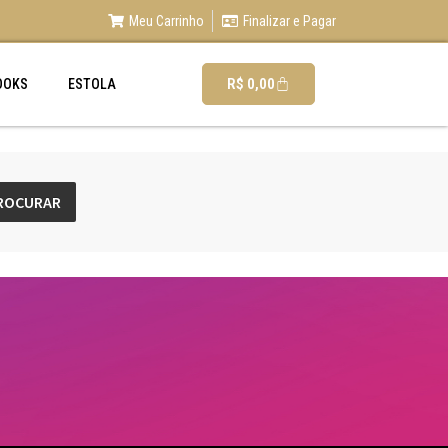
Meu Carrinho
Finalizar e Pagar
R$
0,00
OOKS
ESTOLA
ROCURAR