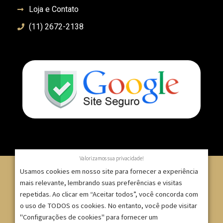
Loja e Contato
(11) 2672-2138
Valorizamos sua privacidade!
Usamos cookies em nosso site para fornecer a experiência
mais relevante, lembrando suas preferências e visitas
repetidas. Ao clicar em “Aceitar todos”, você concorda com
© 2007 – 2025 – ImpressionModaFesta | Rua Serra de
o uso de TODOS os cookies. No entanto, você pode visitar
Japi, 1332 – Tatuapé – São Paulo/SP – CNPJ:
"Configurações de cookies" para fornecer um
09.271.257/0001-52 |