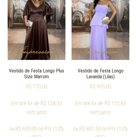
Vestido de Festa Longo Plus
Vestido de Festa Longo
Size Marrom
Lavanda (Lilas)
R$
770,00
R$
935,00
Em até 6x de
R$
128,33
Em até 6x de
R$
155,83
sem juros
sem juros
ou
R$
693,00
no PIX (10%
ou
R$
841,50
no PIX (10%