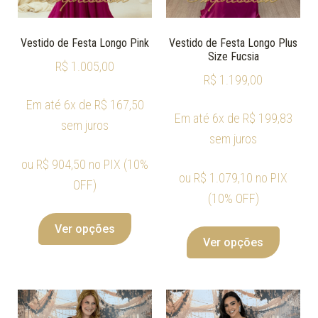
Vestido de Festa Longo Pink
Vestido de Festa Longo Plus
Size Fucsia
R$
1.005,00
R$
1.199,00
Em até 6x de
R$
167,50
Em até 6x de
R$
199,83
sem juros
sem juros
ou
R$
904,50
no PIX (10%
ou
R$
1.079,10
no PIX
OFF)
(10% OFF)
Ver opções
Ver opções