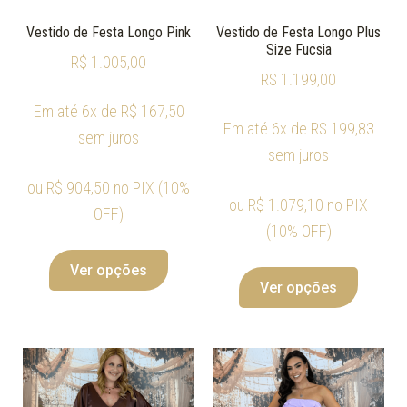
Vestido de Festa Longo Pink
Vestido de Festa Longo Plus
Size Fucsia
R$
1.005,00
R$
1.199,00
Em até 6x de
R$
167,50
Em até 6x de
R$
199,83
sem juros
sem juros
ou
R$
904,50
no PIX (10%
ou
R$
1.079,10
no PIX
OFF)
(10% OFF)
Ver opções
Ver opções