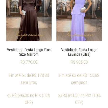
Vestido de Festa Longo Plus
Vestido de Festa Longo
Size Marrom
Lavanda (Lilas)
R$
770,00
R$
935,00
Em até 6x de
R$
128,33
Em até 6x de
R$
155,83
sem juros
sem juros
ou
R$
693,00
no PIX (10%
ou
R$
841,50
no PIX (10%
OFF)
OFF)