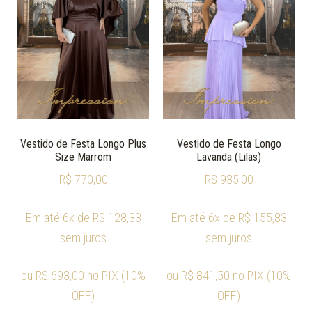
Vestido de Festa Longo Plus
Vestido de Festa Longo
Size Marrom
Lavanda (Lilas)
R$
770,00
R$
935,00
Em até 6x de
R$
128,33
Em até 6x de
R$
155,83
sem juros
sem juros
ou
R$
693,00
no PIX (10%
ou
R$
841,50
no PIX (10%
OFF)
OFF)