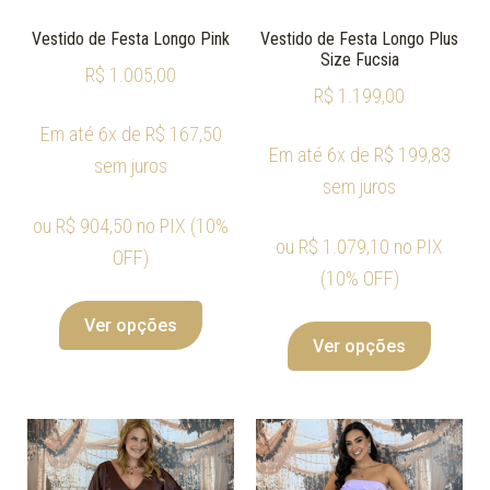
Vestido de Festa Longo Pink
Vestido de Festa Longo Plus
Size Fucsia
R$
1.005,00
R$
1.199,00
Em até 6x de
R$
167,50
Em até 6x de
R$
199,83
sem juros
sem juros
ou
R$
904,50
no PIX (10%
ou
R$
1.079,10
no PIX
OFF)
(10% OFF)
Ver opções
Ver opções