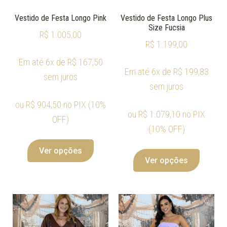
Vestido de Festa Longo Pink
Vestido de Festa Longo Plus
Size Fucsia
R$
1.005,00
R$
1.199,00
Em até 6x de
R$
167,50
Em até 6x de
R$
199,83
sem juros
sem juros
ou
R$
904,50
no PIX (10%
ou
R$
1.079,10
no PIX
OFF)
(10% OFF)
Ver opções
Ver opções