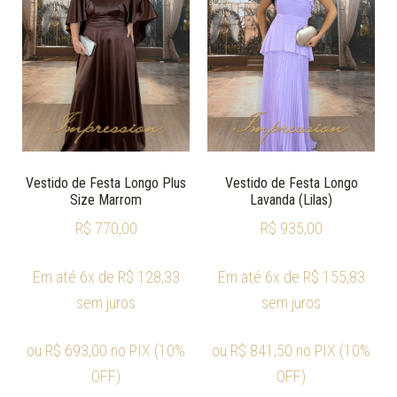
Vestido de Festa Longo Plus
Vestido de Festa Longo
Size Marrom
Lavanda (Lilas)
R$
770,00
R$
935,00
Em até 6x de
R$
128,33
Em até 6x de
R$
155,83
sem juros
sem juros
ou
R$
693,00
no PIX (10%
ou
R$
841,50
no PIX (10%
OFF)
OFF)