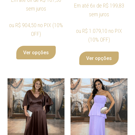
Em até 6x de
R$
199,83
sem juros
sem juros
ou
R$
904,50
no PIX (10%
ou
R$
1.079,10
no PIX
OFF)
(10% OFF)
Ver opções
Ver opções