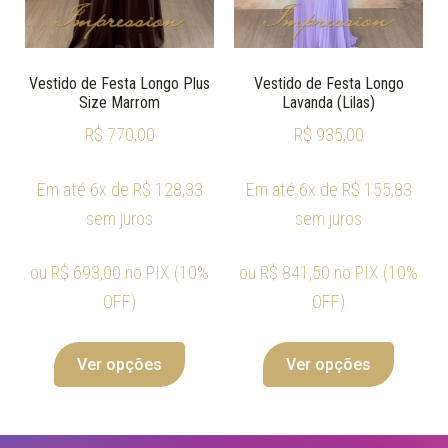
Vestido de Festa Longo Plus
Vestido de Festa Longo
Size Marrom
Lavanda (Lilas)
R$
770,00
R$
935,00
Em até 6x de
R$
128,33
Em até 6x de
R$
155,83
sem juros
sem juros
ou
R$
693,00
no PIX (10%
ou
R$
841,50
no PIX (10%
OFF)
OFF)
Ver opções
Ver opções