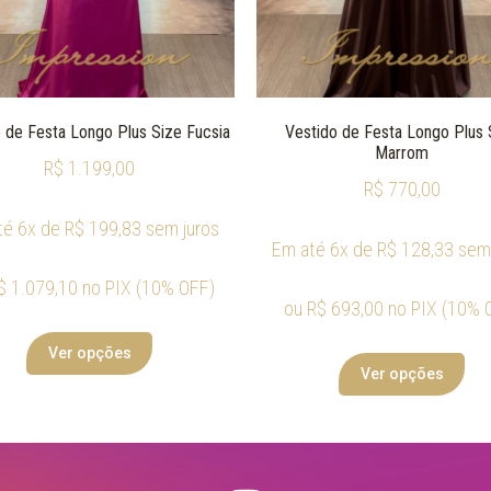
 de Festa Longo Plus Size Fucsia
Vestido de Festa Longo Plus 
Marrom
R$
1.199,00
R$
770,00
té 6x de
R$
199,83
sem juros
Em até 6x de
R$
128,33
sem 
$
1.079,10
no PIX (10% OFF)
ou
R$
693,00
no PIX (10% 
Ver opções
Ver opções