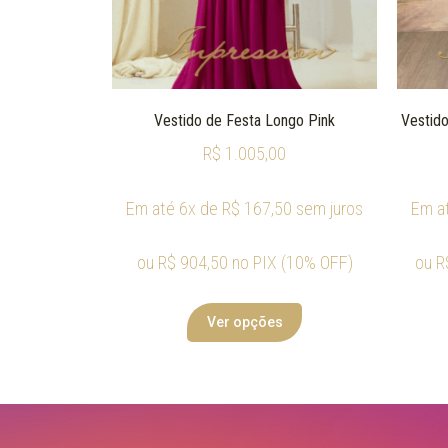
Vestido de Festa Longo Pink
Vestido
R$
1.005,00
Em até 6x de
R$
167,50
sem juros
Em a
ou
R$
904,50
no PIX (10% OFF)
ou
R
Ver opções