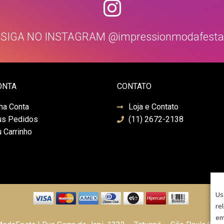
SIGA NO INSTAGRAM @impressionmodafesta
ONTA
CONTATO
ha Conta
Loja e Contato
s Pedidos
(11) 2672-2138
 Carrinho
Us
re
em