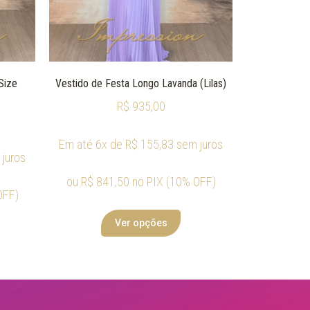
Size
Vestido de Festa Longo Lavanda (Lilas)
R$
935,00
Em até 6x de
R$
155,83
sem juros
juros
ou
R$
841,50
no PIX (10% OFF)
OFF)
Ver opções