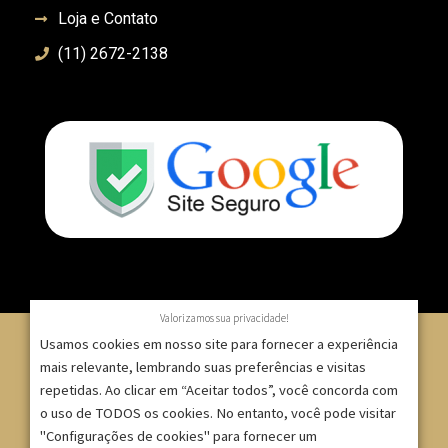
Loja e Contato
(11) 2672-2138
Valorizamos sua privacidade!
Usamos cookies em nosso site para fornecer a experiência
mais relevante, lembrando suas preferências e visitas
repetidas. Ao clicar em “Aceitar todos”, você concorda com
© 2007 – 2025 – ImpressionModaFesta | Rua Serra de
o uso de TODOS os cookies. No entanto, você pode visitar
Japi, 1332 – Tatuapé – São Paulo/SP – CNPJ:
"Configurações de cookies" para fornecer um
09.271.257/0001-52 |