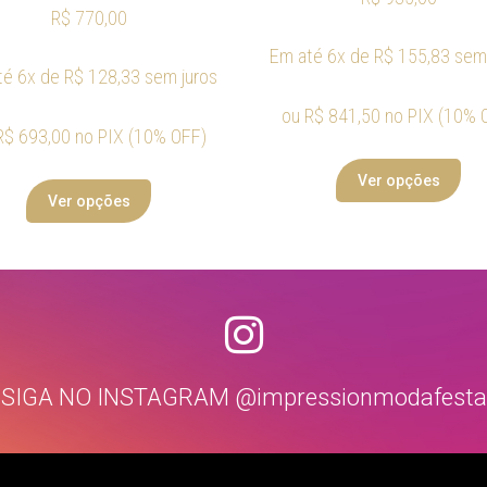
R$
770,00
Em até 6x de
R$
155,83
sem 
té 6x de
R$
128,33
sem juros
ou
R$
841,50
no PIX (10% 
R$
693,00
no PIX (10% OFF)
Ver opções
Ver opções
SIGA NO INSTAGRAM @impressionmodafesta