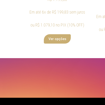
Em até 6x de
R$
199,83
sem juros
Em a
ou
R$
1.079,10
no PIX (10% OFF)
ou
Ver opções