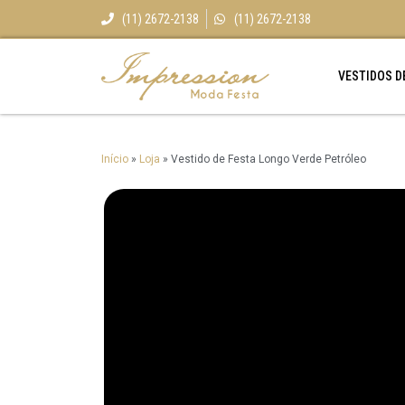
(11) 2672-2138
(11) 2672-2138
VESTIDOS D
Início
»
Loja
»
Vestido de Festa Longo Verde Petróleo