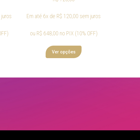
juros
Em até 6x de
R$
120,00
sem juros
OFF)
ou
R$
648,00
no PIX (10% OFF)
Ver opções