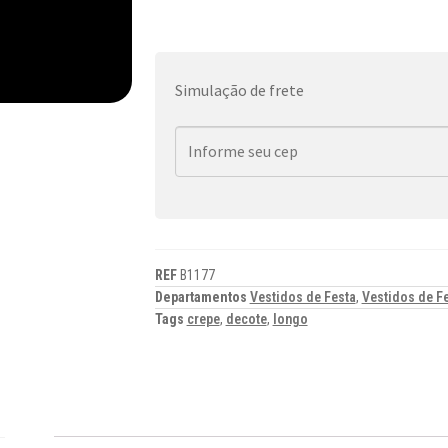
Simulação de frete
REF
B1177
Departamentos
Vestidos de Festa
,
Vestidos de F
Tags
crepe
,
decote
,
longo