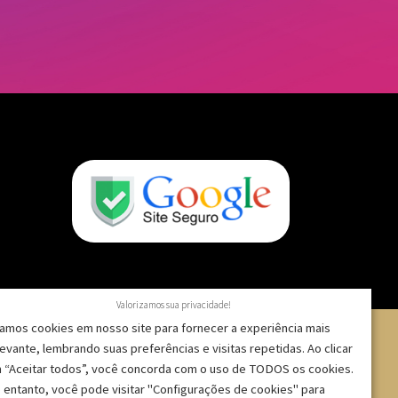
Valorizamos sua privacidade!
amos cookies em nosso site para fornecer a experiência mais
levante, lembrando suas preferências e visitas repetidas. Ao clicar
 “Aceitar todos”, você concorda com o uso de TODOS os cookies.
 – CNPJ: 09.271.257/0001-52 |
 entanto, você pode visitar "Configurações de cookies" para