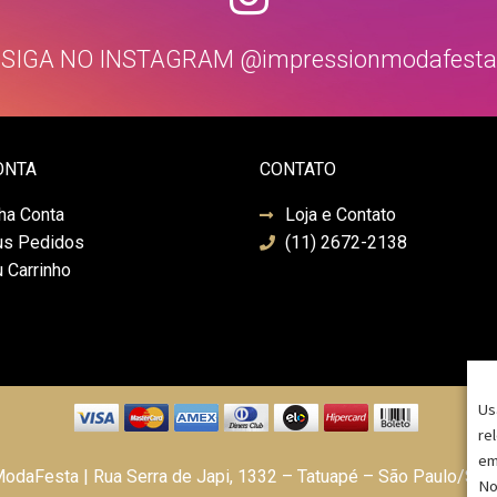
SIGA NO INSTAGRAM @impressionmodafesta
ONTA
CONTATO
ha Conta
Loja e Contato
s Pedidos
(11) 2672-2138
 Carrinho
Us
re
em
daFesta | Rua Serra de Japi, 1332 – Tatuapé – São Paulo/SP
No