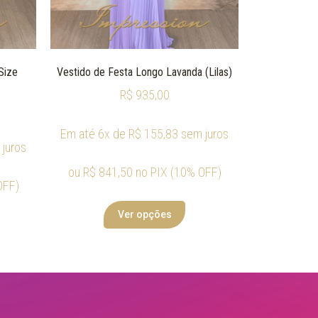
Size
Vestido de Festa Longo Lavanda (Lilas)
R$
935,00
Em até 6x de
R$
155,83
sem juros
juros
ou
R$
841,50
no PIX (10% OFF)
OFF)
Ver opções