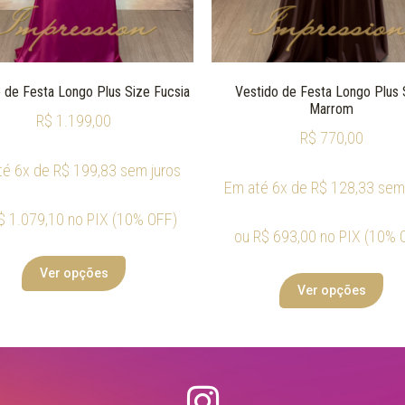
 de Festa Longo Plus Size Fucsia
Vestido de Festa Longo Plus 
Marrom
R$
1.199,00
R$
770,00
té 6x de
R$
199,83
sem juros
Em até 6x de
R$
128,33
sem 
$
1.079,10
no PIX (10% OFF)
ou
R$
693,00
no PIX (10% 
Ver opções
Ver opções