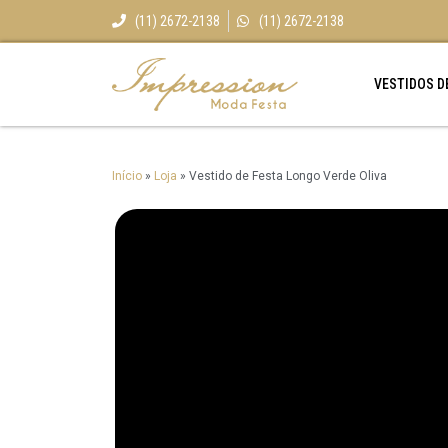
(11) 2672-2138
(11) 2672-2138
VESTIDOS D
Início
»
Loja
»
Vestido de Festa Longo Verde Oliva