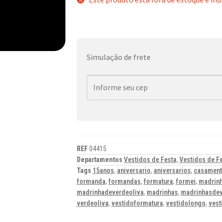
Simulação de frete
REF
04415
Departamentos
Vestidos de Festa
,
Vestidos de F
Tags
15anos
,
aniversario
,
aniversarios
,
casamen
formanda
,
formandas
,
formatura
,
formei
,
madrin
madrinhadeverdeoliva
,
madrinhas
,
madrinhasdev
verdeoliva
,
vestidoformatura
,
vestidolongo
,
vest