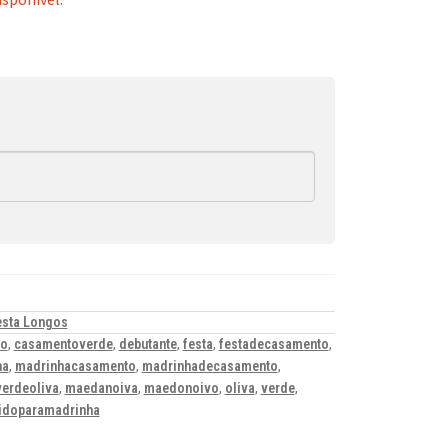
esta Longos
to
,
casamentoverde
,
debutante
,
festa
,
festadecasamento
,
ha
,
madrinhacasamento
,
madrinhadecasamento
,
erdeoliva
,
maedanoiva
,
maedonoivo
,
oliva
,
verde
,
idoparamadrinha