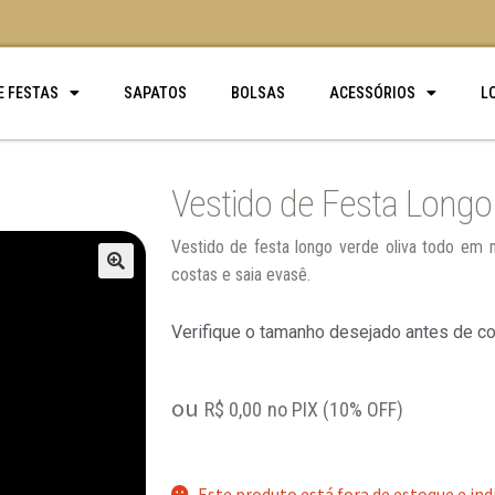
E FESTAS
SAPATOS
BOLSAS
ACESSÓRIOS
L
Vestido de Festa Longo 
Vestido de festa longo verde oliva todo em m
costas e saia evasê.
🔍
Verifique o tamanho desejado antes de c
ou
R$
0,00
no PIX (10% OFF)
Este produto está fora de estoque e ind