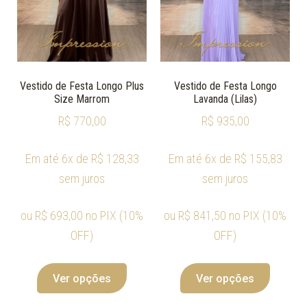
Vestido de Festa Longo Plus
Vestido de Festa Longo
Size Marrom
Lavanda (Lilas)
R$
770,00
R$
935,00
Em até 6x de
R$
128,33
Em até 6x de
R$
155,83
sem juros
sem juros
ou
R$
693,00
no PIX (10%
ou
R$
841,50
no PIX (10%
OFF)
OFF)
Ver opções
Ver opções