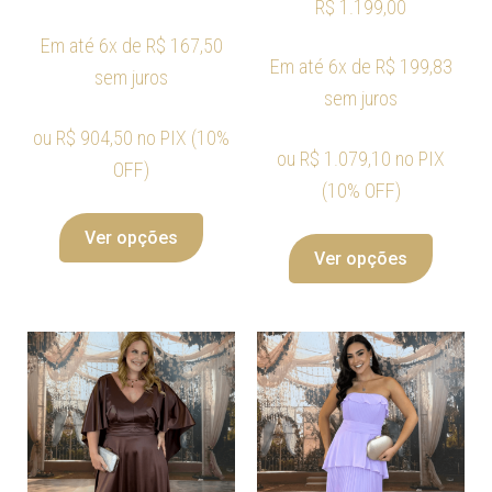
R$
1.199,00
Em até 6x de
R$
167,50
Em até 6x de
R$
199,83
sem juros
sem juros
ou
R$
904,50
no PIX (10%
ou
R$
1.079,10
no PIX
OFF)
(10% OFF)
Ver opções
Ver opções