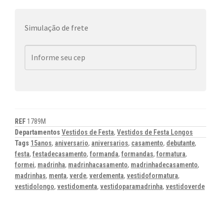
Simulação de frete
REF
1789M
Departamentos
Vestidos de Festa
,
Vestidos de Festa Longos
Tags
15anos
,
aniversario
,
aniversarios
,
casamento
,
debutante
,
festa
,
festadecasamento
,
formanda
,
formandas
,
formatura
,
formei
,
madrinha
,
madrinhacasamento
,
madrinhadecasamento
,
madrinhas
,
menta
,
verde
,
verdementa
,
vestidoformatura
,
vestidolongo
,
vestidomenta
,
vestidoparamadrinha
,
vestidoverde