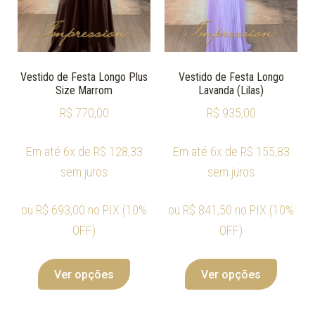
Vestido de Festa Longo Plus
Vestido de Festa Longo
Size Marrom
Lavanda (Lilas)
R$
770,00
R$
935,00
Em até 6x de
R$
128,33
Em até 6x de
R$
155,83
sem juros
sem juros
ou
R$
693,00
no PIX (10%
ou
R$
841,50
no PIX (10%
OFF)
OFF)
Ver opções
Ver opções