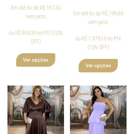
Em até 6x de
R$
167,50
Em até 6x de
R$
199,83
sem juros
sem juros
ou
R$
904,50
no PIX (10%
ou
R$
1.079,10
no PIX
OFF)
(10% OFF)
Ver opções
Ver opções