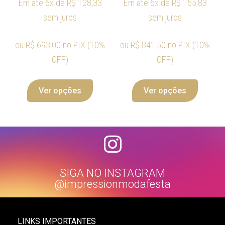
Em até 6x de
R$
128,33
Em até 6x de
R$
155,83
sem juros
sem juros
ou
R$
693,00
no PIX (10%
ou
R$
841,50
no PIX (10%
OFF)
OFF)
Ver opções
Ver opções
SIGA NO INSTAGRAM
@impressionmodafesta
LINKS IMPORTANTES