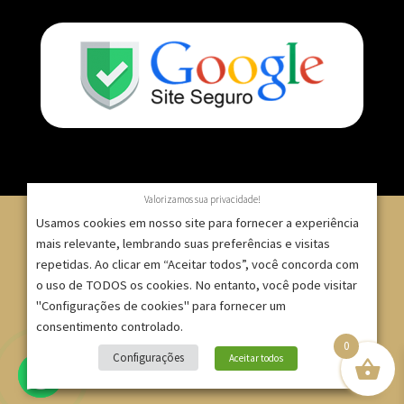
Valorizamos sua privacidade!
Usamos cookies em nosso site para fornecer a experiência
mais relevante, lembrando suas preferências e visitas
repetidas. Ao clicar em “Aceitar todos”, você concorda com
© 2007 – 2025 – ImpressionModaFesta | Rua Serra de
o uso de TODOS os cookies. No entanto, você pode visitar
Japi, 1332 – Tatuapé – São Paulo/SP – CNPJ:
"Configurações de cookies" para fornecer um
09.271.257/0001-52 |
consentimento controlado.
0
Site criado por
Bruno Gontijo
Configurações
Aceitar todos