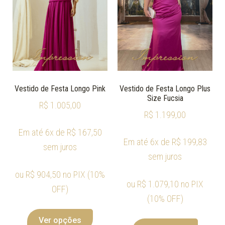
Vestido de Festa Longo Pink
Vestido de Festa Longo Plus
Size Fucsia
R$
1.005,00
R$
1.199,00
Em até 6x de
R$
167,50
Em até 6x de
R$
199,83
sem juros
sem juros
ou
R$
904,50
no PIX (10%
ou
R$
1.079,10
no PIX
OFF)
(10% OFF)
Ver opções