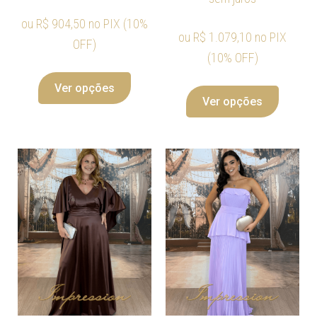
ou
R$
904,50
no PIX (10%
ou
R$
1.079,10
no PIX
OFF)
(10% OFF)
Ver opções
Ver opções