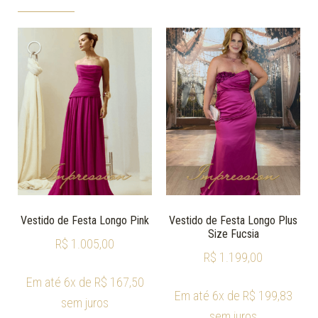
Vestido de Festa Longo Pink
Vestido de Festa Longo Plus
Size Fucsia
R$
1.005,00
R$
1.199,00
Em até 6x de
R$
167,50
Em até 6x de
R$
199,83
sem juros
sem juros