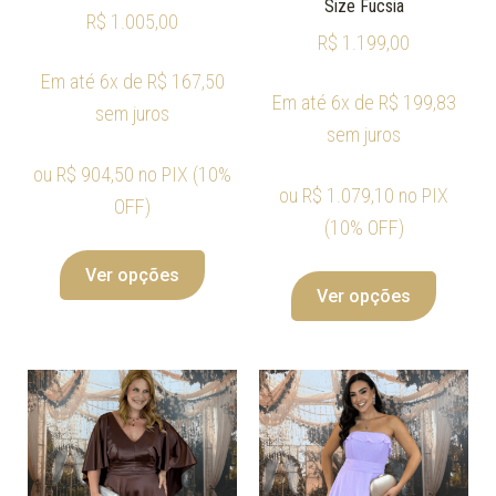
Size Fucsia
R$
1.005,00
R$
1.199,00
Em até 6x de
R$
167,50
Em até 6x de
R$
199,83
sem juros
sem juros
ou
R$
904,50
no PIX (10%
ou
R$
1.079,10
no PIX
OFF)
(10% OFF)
Ver opções
Ver opções