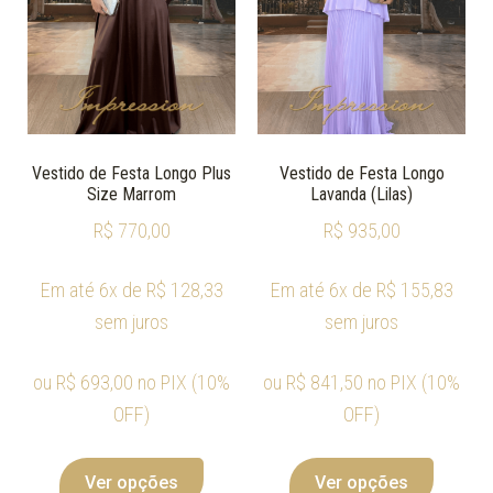
Vestido de Festa Longo Plus
Vestido de Festa Longo
Size Marrom
Lavanda (Lilas)
R$
770,00
R$
935,00
Em até 6x de
R$
128,33
Em até 6x de
R$
155,83
sem juros
sem juros
ou
R$
693,00
no PIX (10%
ou
R$
841,50
no PIX (10%
OFF)
OFF)
Ver opções
Ver opções