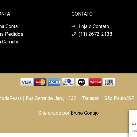
ONTA
CONTATO
ha Conta
Loja e Contato
s Pedidos
(11) 2672-2138
 Carrinho
daFesta | Rua Serra de Japi, 1332 – Tatuapé – São Paulo/SP
Site criado por
Bruno Gontijo
Us
re