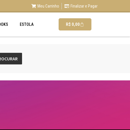
Meu Carrinho
Finalizar e Pagar
R$
0,00
OOKS
ESTOLA
ROCURAR