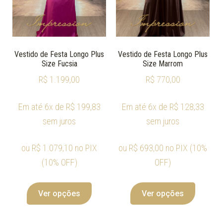
Vestido de Festa Longo Plus
Vestido de Festa Longo Plus
Size Fucsia
Size Marrom
R$
1.199,00
R$
770,00
Em até 6x de
R$
199,83
Em até 6x de
R$
128,33
sem juros
sem juros
ou
R$
1.079,10
no PIX
ou
R$
693,00
no PIX (10%
(10% OFF)
OFF)
Ver opções
Ver opções