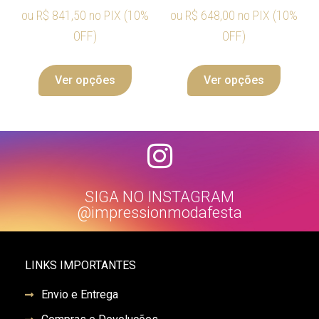
ou
R$
841,50
no PIX (10%
ou
R$
648,00
no PIX (10%
OFF)
OFF)
Ver opções
Ver opções
SIGA NO INSTAGRAM
@impressionmodafesta
LINKS IMPORTANTES
Envio e Entrega