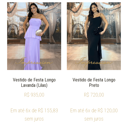
Vestido de Festa Longo
Vestido de Festa Longo
Lavanda (Lilas)
Preto
R$
935,00
R$
720,00
Em até 6x de
R$
155,83
Em até 6x de
R$
120,00
sem juros
sem juros