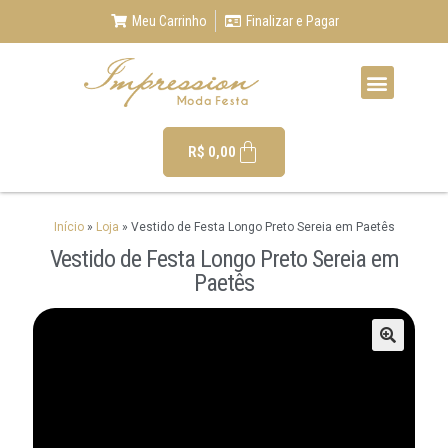
Meu Carrinho
Finalizar e Pagar
R$
0,00
Início
»
Loja
»
Vestido de Festa Longo Preto Sereia em Paetês
Vestido de Festa Longo Preto Sereia em
Paetês
🔍