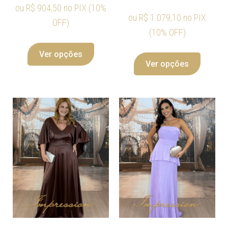
ou
R$
904,50
no PIX (10%
ou
R$
1.079,10
no PIX
OFF)
(10% OFF)
Ver opções
Ver opções