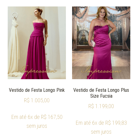
Vestido de Festa Longo Pink
Vestido de Festa Longo Plus
Size Fucsia
R$
1.005,00
R$
1.199,00
Em até 6x de
R$
167,50
Em até 6x de
R$
199,83
sem juros
sem juros