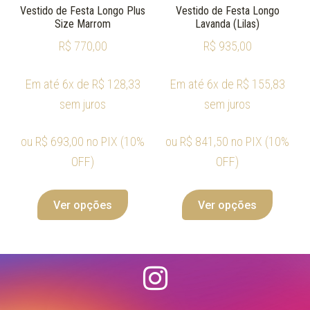
Vestido de Festa Longo Plus
Vestido de Festa Longo
Size Marrom
Lavanda (Lilas)
R$
770,00
R$
935,00
Em até 6x de
R$
128,33
Em até 6x de
R$
155,83
sem juros
sem juros
ou
R$
693,00
no PIX (10%
ou
R$
841,50
no PIX (10%
OFF)
OFF)
Ver opções
Ver opções