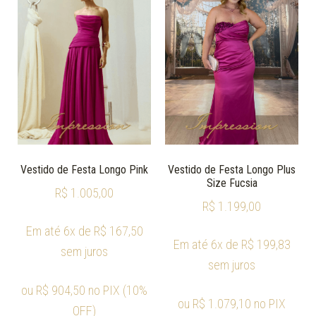
Vestido de Festa Longo Pink
Vestido de Festa Longo Plus
Size Fucsia
R$
1.005,00
R$
1.199,00
Em até 6x de
R$
167,50
Em até 6x de
R$
199,83
sem juros
sem juros
ou
R$
904,50
no PIX (10%
ou
R$
1.079,10
no PIX
OFF)