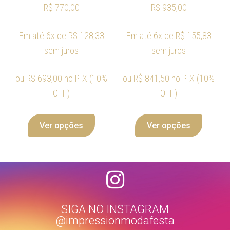
R$
770,00
R$
935,00
Em até 6x de
R$
128,33
Em até 6x de
R$
155,83
sem juros
sem juros
ou
R$
693,00
no PIX (10%
ou
R$
841,50
no PIX (10%
OFF)
OFF)
Ver opções
Ver opções
SIGA NO INSTAGRAM
@impressionmodafesta