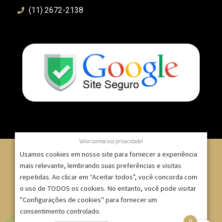
(11) 2672-2138
Valorizamos sua privacidade!
Usamos cookies em nosso site para fornecer a experiência
mais relevante, lembrando suas preferências e visitas
repetidas. Ao clicar em “Aceitar todos”, você concorda com
© 2007 – 2025 – ImpressionModaFesta | Rua Serra de
o uso de TODOS os cookies. No entanto, você pode visitar
Japi, 1332 – Tatuapé – São Paulo/SP – CNPJ:
"Configurações de cookies" para fornecer um
09.271.257/0001-52 |
consentimento controlado.
0