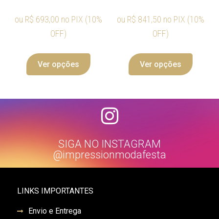
ou
R$
693,00
no PIX (10%
ou
R$
841,50
no PIX (10%
OFF)
OFF)
Ver opções
Ver opções
SIGA NO INSTAGRAM
@impressionmodafesta
LINKS IMPORTANTES
Envio e Entrega