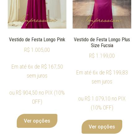
Vestido de Festa Longo Pink
Vestido de Festa Longo Plus
Size Fucsia
R$
1.005,00
R$
1.199,00
Em até 6x de
R$
167,50
Em até 6x de
R$
199,83
sem juros
sem juros
ou
R$
904,50
no PIX (10%
ou
R$
1.079,10
no PIX
OFF)
(10% OFF)
Ver opções
Ver opções