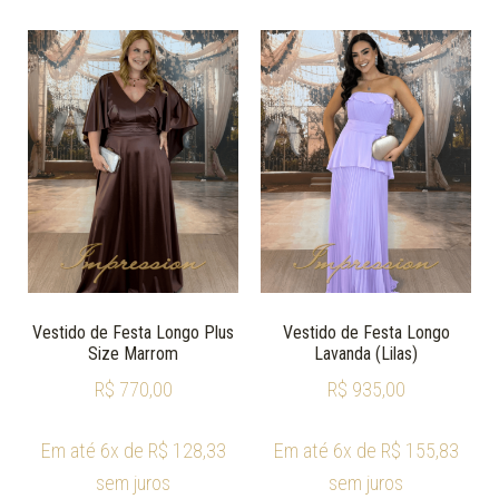
Vestido de Festa Longo Plus
Vestido de Festa Longo
Size Marrom
Lavanda (Lilas)
R$
770,00
R$
935,00
Em até 6x de
R$
128,33
Em até 6x de
R$
155,83
sem juros
sem juros