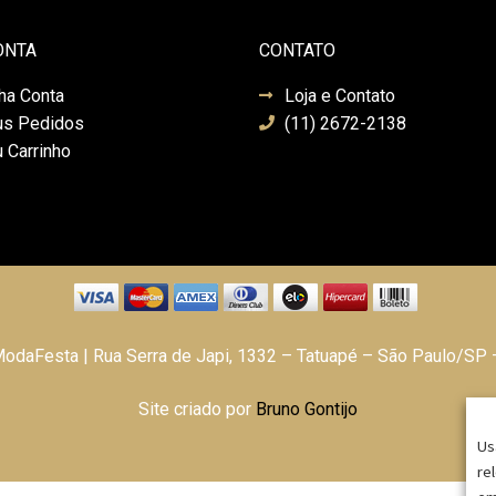
ONTA
CONTATO
ha Conta
Loja e Contato
s Pedidos
(11) 2672-2138
 Carrinho
daFesta | Rua Serra de Japi, 1332 – Tatuapé – São Paulo/SP
Site criado por
Bruno Gontijo
Us
re