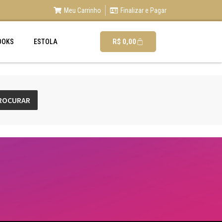
Meu Carrinho
Finalizar e Pagar
R$
0,00
OOKS
ESTOLA
ROCURAR