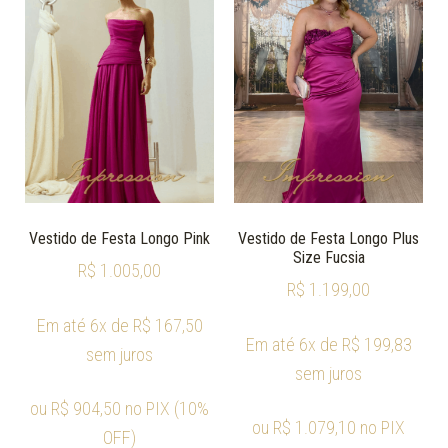
Vestido de Festa Longo Pink
Vestido de Festa Longo Plus
Size Fucsia
R$
1.005,00
R$
1.199,00
Em até 6x de
R$
167,50
Em até 6x de
R$
199,83
sem juros
sem juros
ou
R$
904,50
no PIX (10%
ou
R$
1.079,10
no PIX
OFF)