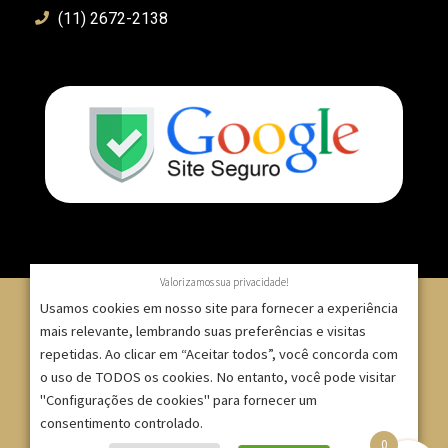
(11) 2672-2138
Valorizamos sua privacidade!
Usamos cookies em nosso site para fornecer a experiência
mais relevante, lembrando suas preferências e visitas
repetidas. Ao clicar em “Aceitar todos”, você concorda com
© 2007 – 2025 – ImpressionModaFesta | Rua Serra de
o uso de TODOS os cookies. No entanto, você pode visitar
Japi, 1332 – Tatuapé – São Paulo/SP – CNPJ:
"Configurações de cookies" para fornecer um
09.271.257/0001-52 |
consentimento controlado.
0