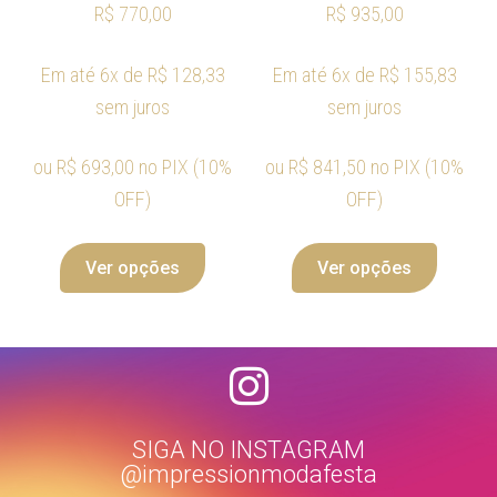
R$
770,00
R$
935,00
Em até 6x de
R$
128,33
Em até 6x de
R$
155,83
sem juros
sem juros
ou
R$
693,00
no PIX (10%
ou
R$
841,50
no PIX (10%
OFF)
OFF)
Ver opções
Ver opções
SIGA NO INSTAGRAM
@impressionmodafesta