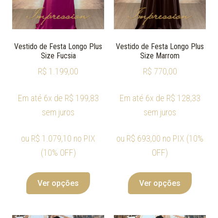
Vestido de Festa Longo Plus
Vestido de Festa Longo Plus
Size Fucsia
Size Marrom
R$
1.199,00
R$
770,00
Em até 6x de
R$
199,83
Em até 6x de
R$
128,33
sem juros
sem juros
ou
R$
1.079,10
no PIX
ou
R$
693,00
no PIX (10%
(10% OFF)
OFF)
Ver opções
Ver opções