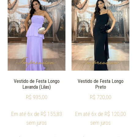
Vestido de Festa Longo
Vestido de Festa Longo
Lavanda (Lilas)
Preto
R$
935,00
R$
720,00
Em até 6x de
R$
155,83
Em até 6x de
R$
120,00
sem juros
sem juros