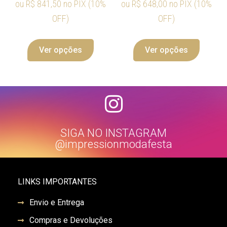
ou
R$
841,50
no PIX (10%
ou
R$
648,00
no PIX (10%
OFF)
OFF)
Ver opções
Ver opções
SIGA NO INSTAGRAM
@impressionmodafesta
LINKS IMPORTANTES
Envio e Entrega
Compras e Devoluções