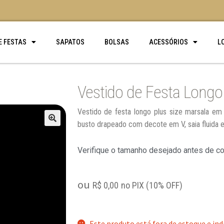
E FESTAS
SAPATOS
BOLSAS
ACESSÓRIOS
L
Vestido de Festa Longo
Vestido de festa longo plus size marsala 
busto drapeado com decote em V, saia fluida e
🔍
Verifique o tamanho desejado antes de c
ou
R$
0,00
no PIX (10% OFF)
Este produto está fora de estoque e ind