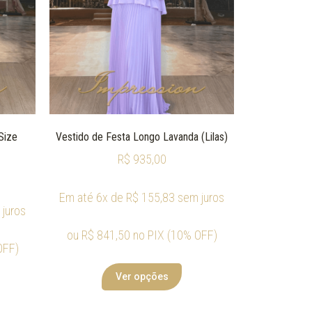
Size
Vestido de Festa Longo Lavanda (Lilas)
R$
935,00
Em até 6x de
R$
155,83
sem juros
juros
ou
R$
841,50
no PIX (10% OFF)
OFF)
Ver opções