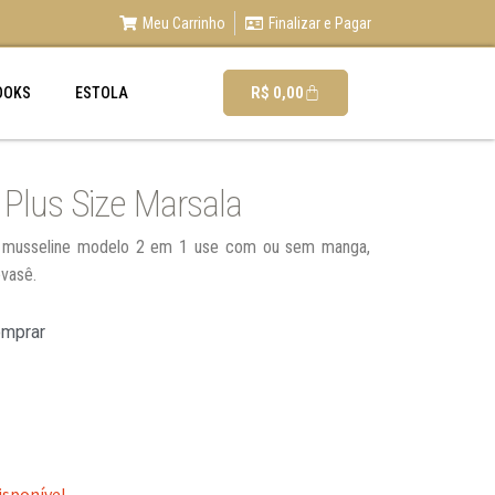
Meu Carrinho
Finalizar e Pagar
R$
0,00
OOKS
ESTOLA
 Plus Size Marsala
em musseline modelo 2 em 1 use com ou sem manga,
vasê.
omprar
isponível.