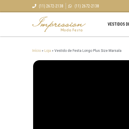
(11) 2672-2138
(11) 2672-2138
VESTIDOS D
Início
»
Loja
»
Vestido de Festa Longo Plus Size Marsala