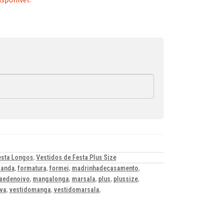
esta Longos
,
Vestidos de Festa Plus Size
manda
,
formatura
,
formei
,
madrinhadecasamento
,
aedenoivo
,
mangalonga
,
marsala
,
plus
,
plussize
,
va
,
vestidomanga
,
vestidomarsala
,