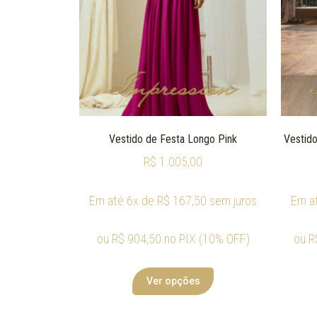
Vestido de Festa Longo Pink
Vestido
R$
1.005,00
Em até 6x de
R$
167,50
sem juros
Em a
ou
R$
904,50
no PIX (10% OFF)
ou
R
Ver opções