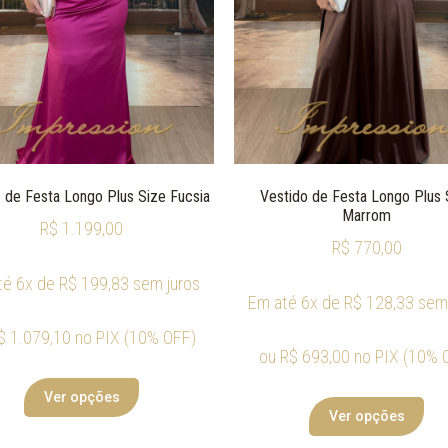
 de Festa Longo Plus Size Fucsia
Vestido de Festa Longo Plus 
Marrom
R$
1.199,00
R$
770,00
té 6x de
R$
199,83
sem juros
Em até 6x de
R$
128,33
sem 
$
1.079,10
no PIX (10% OFF)
ou
R$
693,00
no PIX (10% 
Ver opções
Ver opções