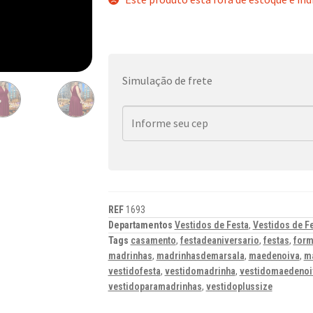
Simulação de frete
REF
1693
Departamentos
Vestidos de Festa
,
Vestidos de F
Tags
casamento
,
festadeaniversario
,
festas
,
for
madrinhas
,
madrinhasdemarsala
,
maedenoiva
,
m
vestidofesta
,
vestidomadrinha
,
vestidomaedenoi
vestidoparamadrinhas
,
vestidoplussize