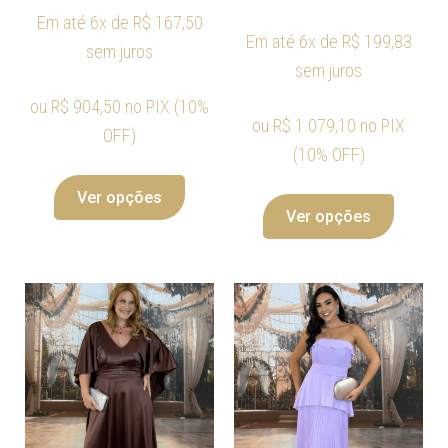
Em até 6x de
R$
167,50
Em até 6x de
R$
199,83
sem juros
sem juros
ou
R$
904,50
no PIX (10%
ou
R$
1.079,10
no PIX
OFF)
(10% OFF)
Ver opções
Ver opções