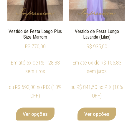
Vestido de Festa Longo Plus
Vestido de Festa Longo
Size Marrom
Lavanda (Lilas)
R$
770,00
R$
935,00
Em até 6x de
R$
128,33
Em até 6x de
R$
155,83
sem juros
sem juros
ou
R$
693,00
no PIX (10%
ou
R$
841,50
no PIX (10%
OFF)
OFF)
Ver opções
Ver opções