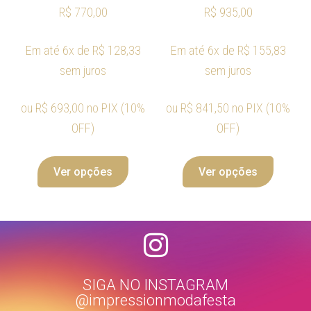
R$
770,00
R$
935,00
Em até 6x de
R$
128,33
Em até 6x de
R$
155,83
sem juros
sem juros
ou
R$
693,00
no PIX (10%
ou
R$
841,50
no PIX (10%
OFF)
OFF)
Ver opções
Ver opções
SIGA NO INSTAGRAM
@impressionmodafesta