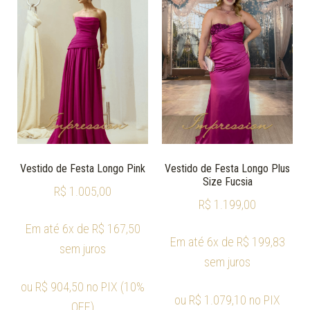
Vestido de Festa Longo Pink
Vestido de Festa Longo Plus
Size Fucsia
R$
1.005,00
R$
1.199,00
Em até 6x de
R$
167,50
Em até 6x de
R$
199,83
sem juros
sem juros
ou
R$
904,50
no PIX (10%
ou
R$
1.079,10
no PIX
OFF)