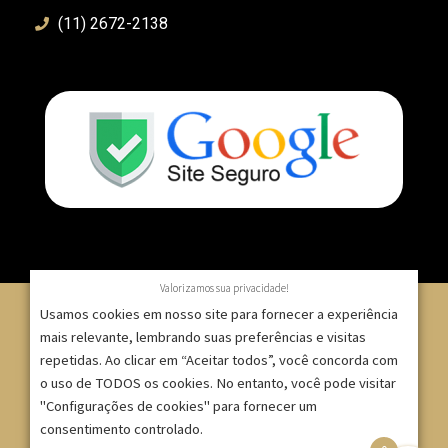
(11) 2672-2138
Valorizamos sua privacidade!
Usamos cookies em nosso site para fornecer a experiência
mais relevante, lembrando suas preferências e visitas
repetidas. Ao clicar em “Aceitar todos”, você concorda com
© 2007 – 2025 – ImpressionModaFesta | Rua Serra de
o uso de TODOS os cookies. No entanto, você pode visitar
Japi, 1332 – Tatuapé – São Paulo/SP – CNPJ:
"Configurações de cookies" para fornecer um
09.271.257/0001-52 |
consentimento controlado.