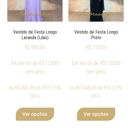
Vestido de Festa Longo
Vestido de Festa Longo
Lavanda (Lilas)
Preto
R$
935,00
R$
720,00
Em até 6x de
R$
155,83
Em até 6x de
R$
120,00
sem juros
sem juros
ou
R$
841,50
no PIX (10%
ou
R$
648,00
no PIX (10%
OFF)
OFF)
Ver opções
Ver opções