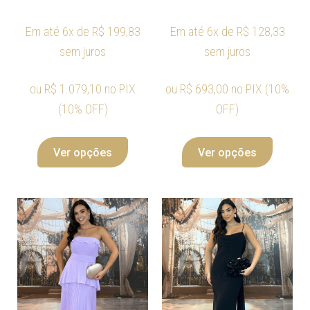
Em até 6x de
R$
199,83
Em até 6x de
R$
128,33
sem juros
sem juros
ou
R$
1.079,10
no PIX
ou
R$
693,00
no PIX (10%
(10% OFF)
OFF)
Ver opções
Ver opções