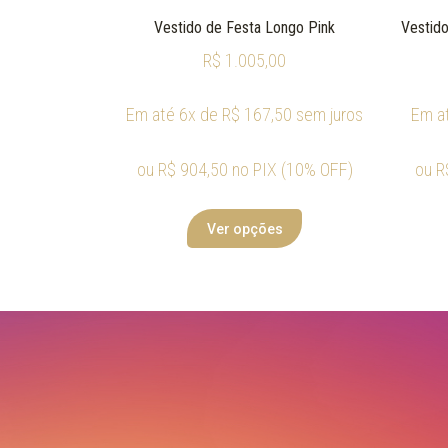
Vestido de Festa Longo Pink
Vestido
R$
1.005,00
Em até 6x de
R$
167,50
sem juros
Em a
ou
R$
904,50
no PIX (10% OFF)
ou
R
Ver opções