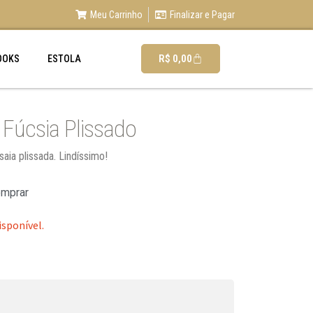
Meu Carrinho
Finalizar e Pagar
R$
0,00
OOKS
ESTOLA
 Fúcsia Plissado
aia plissada. Lindíssimo!
omprar
isponível.