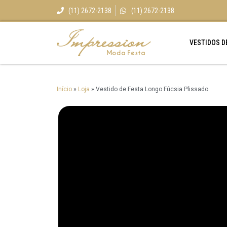
(11) 2672-2138
(11) 2672-2138
VESTIDOS D
Início
»
Loja
»
Vestido de Festa Longo Fúcsia Plissado