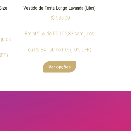
Size
Vestido de Festa Longo Lavanda (Lilas)
R$
935,00
Em até 6x de
R$
155,83
sem juros
juros
ou
R$
841,50
no PIX (10% OFF)
OFF)
Ver opções