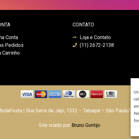
ONTA
CONTATO
ha Conta
Loja e Contato
s Pedidos
(11) 2672-2138
 Carrinho
Us
re
em
daFesta | Rua Serra de Japi, 1332 – Tatuapé – São Paulo/SP
No
fo
Site criado por
Bruno Gontijo