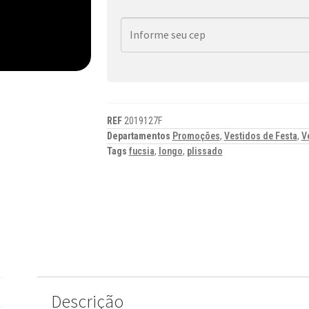
REF
2019127F
Departamentos
Promoções
,
Vestidos de Festa
,
V
Tags
fucsia
,
longo
,
plissado
Descrição