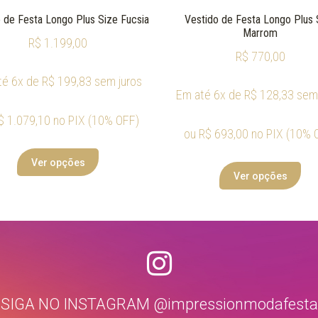
 de Festa Longo Plus Size Fucsia
Vestido de Festa Longo Plus 
Marrom
R$
1.199,00
R$
770,00
té 6x de
R$
199,83
sem juros
Em até 6x de
R$
128,33
sem 
$
1.079,10
no PIX (10% OFF)
ou
R$
693,00
no PIX (10% 
Ver opções
Ver opções
SIGA NO INSTAGRAM @impressionmodafesta