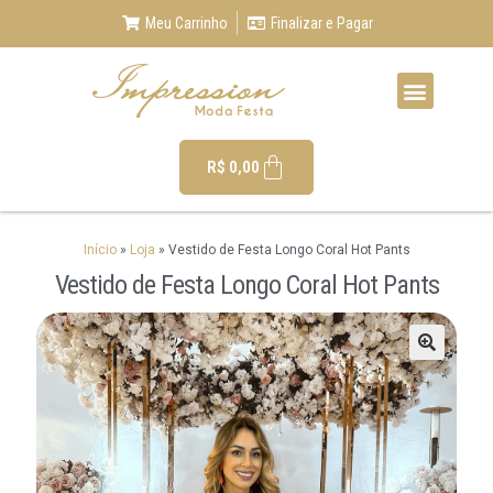
Meu Carrinho
Finalizar e Pagar
R$
0,00
Início
»
Loja
»
Vestido de Festa Longo Coral Hot Pants
Vestido de Festa Longo Coral Hot Pants
🔍