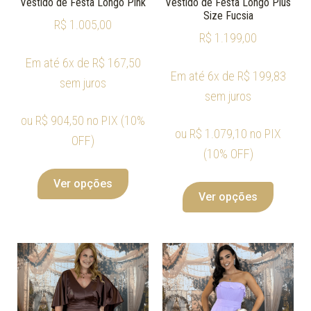
Vestido de Festa Longo Pink
Vestido de Festa Longo Plus
Size Fucsia
R$
1.005,00
R$
1.199,00
Em até 6x de
R$
167,50
Em até 6x de
R$
199,83
sem juros
sem juros
ou
R$
904,50
no PIX (10%
ou
R$
1.079,10
no PIX
OFF)
(10% OFF)
Ver opções
Ver opções