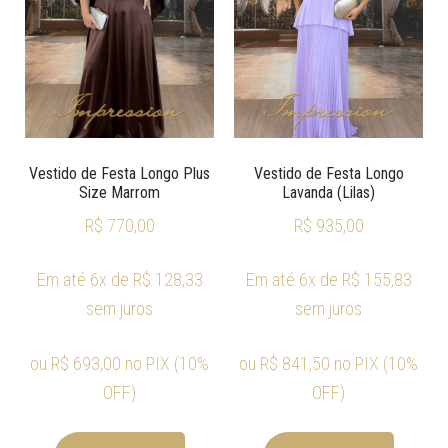
Vestido de Festa Longo Plus
Vestido de Festa Longo
Size Marrom
Lavanda (Lilas)
R$
770,00
R$
935,00
Em até 6x de
R$
128,33
Em até 6x de
R$
155,83
sem juros
sem juros
ou
R$
693,00
no PIX (10%
ou
R$
841,50
no PIX (10%
OFF)
OFF)