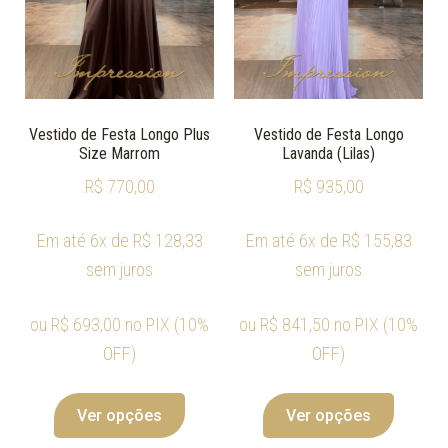
Vestido de Festa Longo Plus
Vestido de Festa Longo
Size Marrom
Lavanda (Lilas)
R$
770,00
R$
935,00
Em até 6x de
R$
128,33
Em até 6x de
R$
155,83
sem juros
sem juros
ou
R$
693,00
no PIX (10%
ou
R$
841,50
no PIX (10%
OFF)
OFF)
Ver opções
Ver opções