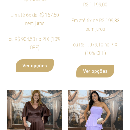
R$
1.199,00
Em até 6x de
R$
167,50
Em até 6x de
R$
199,83
sem juros
sem juros
ou
R$
904,50
no PIX (10%
ou
R$
1.079,10
no PIX
OFF)
(10% OFF)
Ver opções
Ver opções