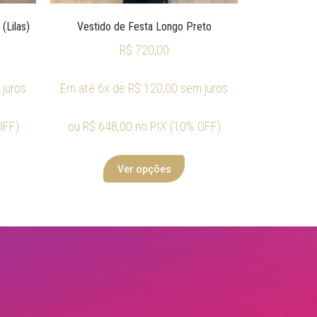
(Lilas)
Vestido de Festa Longo Preto
R$
720,00
juros
Em até 6x de
R$
120,00
sem juros
OFF)
ou
R$
648,00
no PIX (10% OFF)
Ver opções