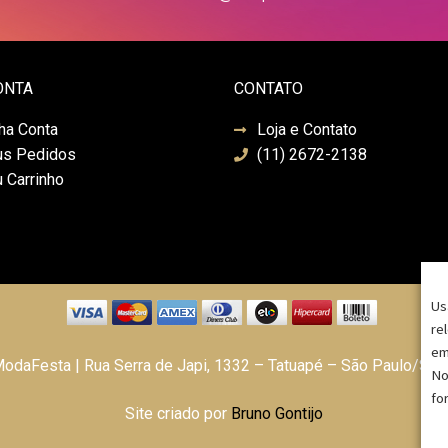
ONTA
CONTATO
ha Conta
Loja e Contato
s Pedidos
(11) 2672-2138
 Carrinho
Us
re
em
daFesta | Rua Serra de Japi, 1332 – Tatuapé – São Paulo/SP
No
fo
Site criado por
Bruno Gontijo