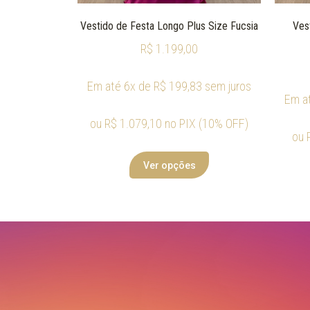
Vestido de Festa Longo Plus Size Fucsia
Ves
R$
1.199,00
Em até 6x de
R$
199,83
sem juros
Em a
ou
R$
1.079,10
no PIX (10% OFF)
ou
Ver opções