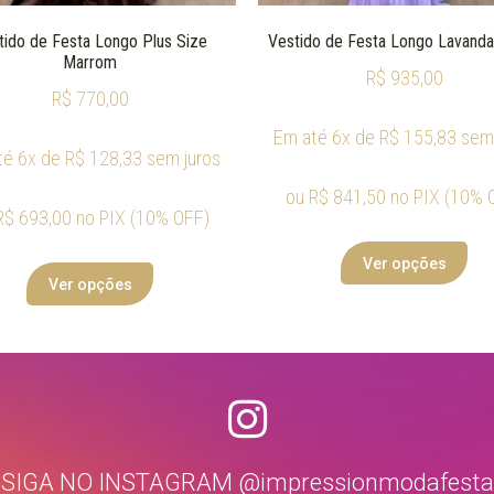
tido de Festa Longo Plus Size
Vestido de Festa Longo Lavanda 
Marrom
R$
935,00
R$
770,00
Em até 6x de
R$
155,83
sem 
té 6x de
R$
128,33
sem juros
ou
R$
841,50
no PIX (10% 
R$
693,00
no PIX (10% OFF)
Ver opções
Ver opções
SIGA NO INSTAGRAM @impressionmodafesta