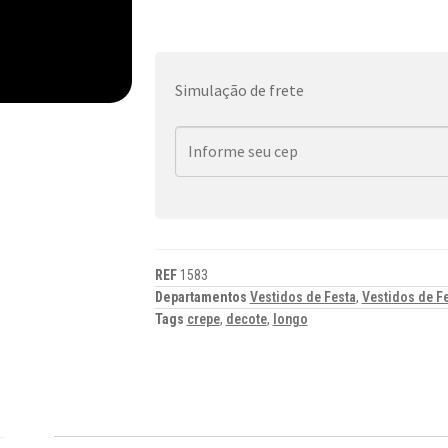
Simulação de frete
REF
1583
Departamentos
Vestidos de Festa
,
Vestidos de F
Tags
crepe
,
decote
,
longo