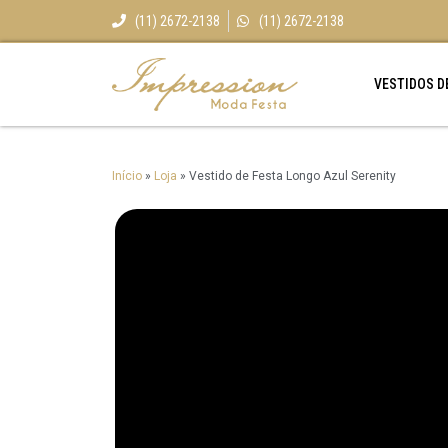
(11) 2672-2138
(11) 2672-2138
VESTIDOS D
Início
»
Loja
»
Vestido de Festa Longo Azul Serenity