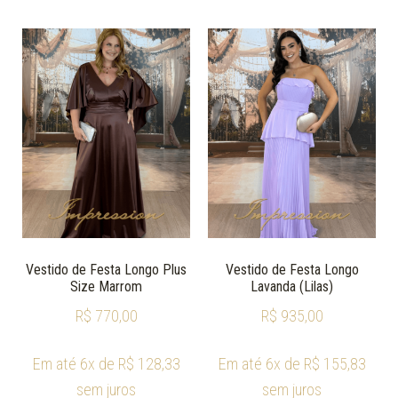
Vestido de Festa Longo Plus
Vestido de Festa Longo
Size Marrom
Lavanda (Lilas)
R$
770,00
R$
935,00
Em até 6x de
R$
128,33
Em até 6x de
R$
155,83
sem juros
sem juros