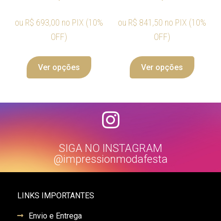
ou
R$
693,00
no PIX (10%
ou
R$
841,50
no PIX (10%
OFF)
OFF)
Ver opções
Ver opções
SIGA NO INSTAGRAM
@impressionmodafesta
LINKS IMPORTANTES
Envio e Entrega