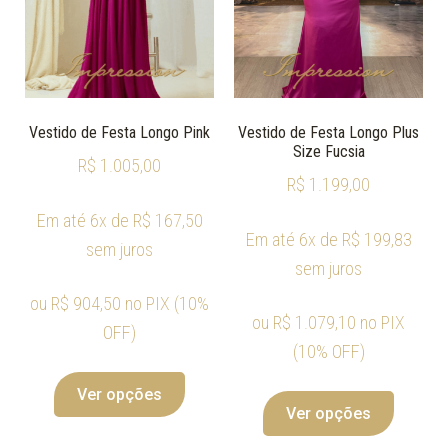
Vestido de Festa Longo Pink
Vestido de Festa Longo Plus
Size Fucsia
R$
1.005,00
R$
1.199,00
Em até 6x de
R$
167,50
Em até 6x de
R$
199,83
sem juros
sem juros
ou
R$
904,50
no PIX (10%
ou
R$
1.079,10
no PIX
OFF)
(10% OFF)
Ver opções
Ver opções