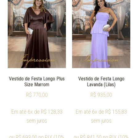
Vestido de Festa Longo Plus
Vestido de Festa Longo
Size Marrom
Lavanda (Lilas)
R$
770,00
R$
935,00
Em até 6x de
R$
128,33
Em até 6x de
R$
155,83
sem juros
sem juros
ou
R$
693,00
no PIX (10%
ou
R$
841,50
no PIX (10%